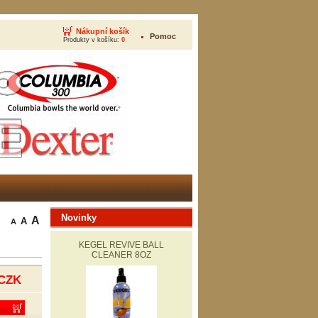
Nákupní košík
Pomoc
Produkty v košíku:
0
Novinky
A
A
A
KEGEL REVIVE BALL
CLEANER 8OZ
CZK