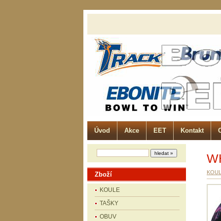
Úvod
Akce
EET
Kontakt
W
KOU
Zboží
KOULE
TAŠKY
OBUV