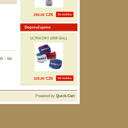
CZK
290.00
Do košíku
Doporučujeme
ULTRA DRY GRIP BALL
ět
tisk
CZK
320.00
Do košíku
Powered by
Quick.Cart