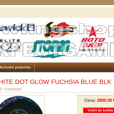
Obchodní podmínky
HITE DOT GLOW FUCHSIA BLUE BLK
LE
»
Polyesterové
Cena:
2800.00