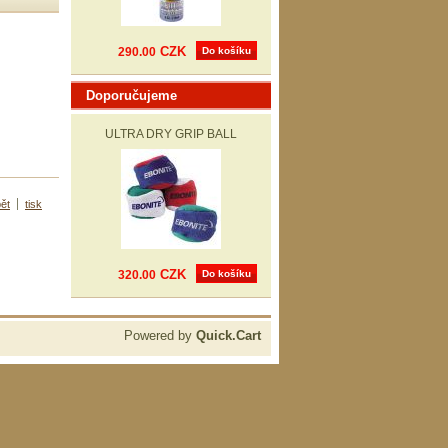
CZK
290.00
Do košíku
Doporučujeme
ULTRA DRY GRIP BALL
ět
tisk
CZK
320.00
Do košíku
Powered by
Quick.Cart