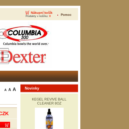
Nákupní košík
Pomoc
Produkty v košíku:
0
Novinky
A
A
A
KEGEL REVIVE BALL
CLEANER 8OZ
CZK