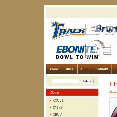
Úvod
Akce
EET
Kontakt
E
KOU
Zboží
KOULE
TAŠKY
OBUV