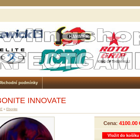
Obchodní podmínky
BONITE INNOVATE
LE
»
Ebonite
Cena:
4100.00