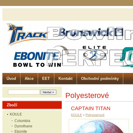
Úvod
Akce
EET
Kontakt
Obchodní podmínky
Polyesterové
Zboží
CAPTAIN TITAN
KOULE
KOULE
»
Polyesterové
Columbia
Dynothane
Ebonite