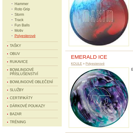
Hammer
Roto Grip
Storm
Track
Fun Balls
Motiv
Polyesterové
TAŠKY
OBUV
EMERALD ICE
RUKAVICE
KOULE
»
Polyesterové
BOWLINGOVÉ
PŘÍSLUŠENSTVÍ
BOWLINGOVÉ OBLEČENÍ
SLUŽBY
CERTIFIKÁTY
DÁRKOVÉ POUKAZY
BAZAR
TRÉNING