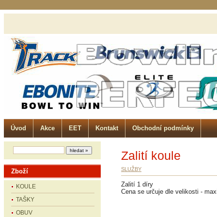
Úvod
Akce
EET
Kontakt
Obchodní podmínky
Zalití koule
SLUŽBY
Zboží
Zalití 1 díry
KOULE
Cena se určuje dle velikosti - ma
TAŠKY
OBUV