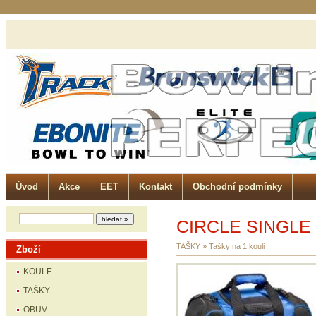
Úvod
Akce
EET
Kontakt
Obchodní podmínky
CIRCLE SINGLE
TAŠKY
»
Tašky na 1 kouli
Zboží
KOULE
TAŠKY
OBUV