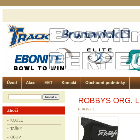
Úvod
Akce
EET
Kontakt
Obchodní podmínky
ROBBYS ORG. 
RUKAVICE
Zboží
KOULE
TAŠKY
OBUV