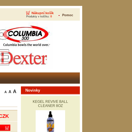
Nákupní košík
Pomoc
Produkty v košíku:
0
Novinky
A
A
A
KEGEL REVIVE BALL
CLEANER 8OZ
CZK