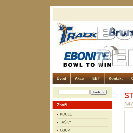
Úvod
Akce
EET
Kontakt
S
RUKA
Zboží
KOULE
TAŠKY
OBUV