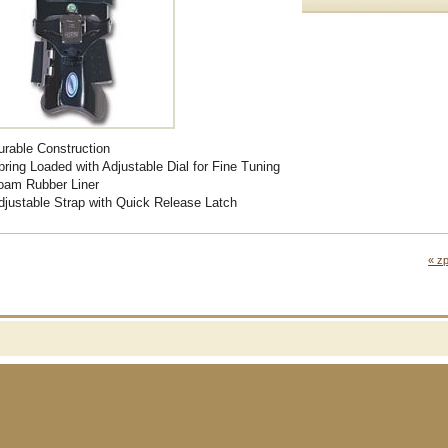
urable Construction
pring Loaded with Adjustable Dial for Fine Tuning
oam Rubber Liner
djustable Strap with Quick Release Latch
« zp