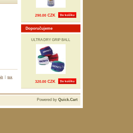
CZK
290.00
Do košíku
Doporučujeme
ULTRA DRY GRIP BALL
ět
tisk
CZK
320.00
Do košíku
Powered by
Quick.Cart