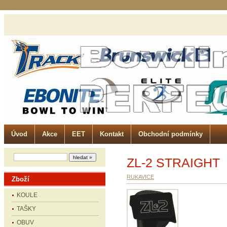
Úvod
Akce
EET
Kontakt
Obchodní podmínky
ZL-2 STRAIGHT
RUKAVICE
Zboží
KOULE
TAŠKY
OBUV