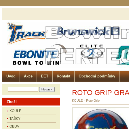
Úvod
Akce
EET
Kontakt
Obchodní podmínky
ROTO GRIP GRA
KOULE
»
Roto Grip
Zboží
KOULE
TAŠKY
OBUV